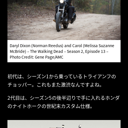
Daryl Dixon (Norman Reedus) and Carol (Melissa Suzanne
McBride) – The Walking Dead – Season 2, Episode 13 –
Photo Credit: Gene Page/AMC
初代は、シーズン1から乗っているトライアンフの
チョッパー。これもまた激渋なんですよね。
2代目は、シーズン5の後半辺りで手に入れるホンダ
のナイトホークの世紀末カスタム仕様。