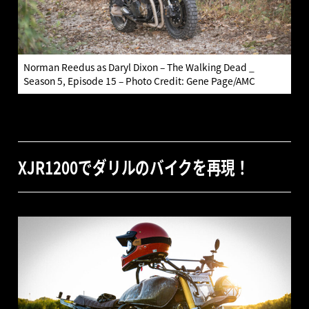
Norman Reedus as Daryl Dixon – The Walking Dead _
Season 5, Episode 15 – Photo Credit: Gene Page/AMC
XJR1200でダリルのバイクを再現！