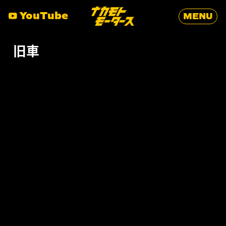
YouTube
MENU
旧車