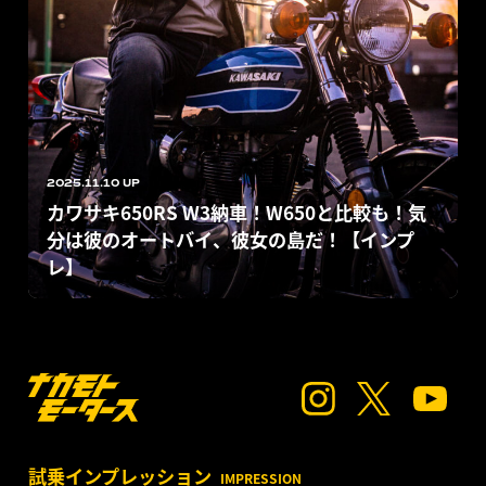
2025.11.10 UP
カワサキ650RS W3納車！W650と比較も！気
分は彼のオートバイ、彼女の島だ！【インプ
レ】
試乗インプレッション
IMPRESSION